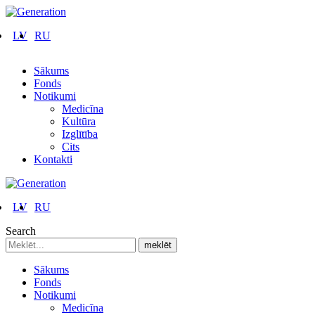
LV
RU
Sākums
Fonds
Notikumi
Medicīna
Kultūra
Izglītība
Cits
Kontakti
LV
RU
Search
Sākums
Fonds
Notikumi
Medicīna