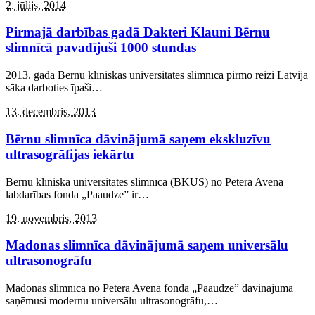
2. jūlijs, 2014
Pirmajā darbības gadā Dakteri Klauni Bērnu
slimnīcā pavadījuši 1000 stundas
2013. gadā Bērnu klīniskās universitātes slimnīcā pirmo reizi Latvijā
sāka darboties īpaši
…
13. decembris, 2013
Bērnu slimnīca dāvinājumā saņem ekskluzīvu
ultrasogrāfijas iekārtu
Bērnu klīniskā universitātes slimnīca (BKUS) no Pētera Avena
labdarības fonda „Paaudze” ir
…
19. novembris, 2013
Madonas slimnīca dāvinājumā saņem universālu
ultrasonogrāfu
Madonas slimnīca no Pētera Avena fonda „Paaudze” dāvinājumā
saņēmusi modernu universālu ultrasonogrāfu,
…