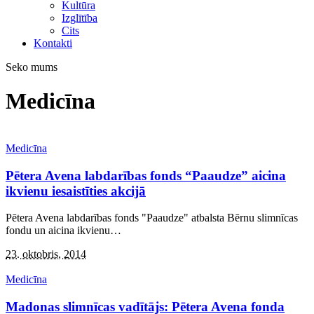
Kultūra
Izglītība
Cits
Kontakti
Seko mums
Medicīna
Medicīna
Pētera Avena labdarības fonds “Paaudze” aicina
ikvienu iesaistīties akcijā
Pētera Avena labdarības fonds "Paaudze" atbalsta Bērnu slimnīcas
fondu un aicina ikvienu
…
23. oktobris, 2014
Medicīna
Madonas slimnīcas vadītājs: Pētera Avena fonda