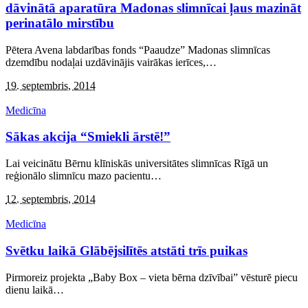
dāvinātā aparatūra Madonas slimnīcai ļaus mazināt
perinatālo mirstību
Pētera Avena labdarības fonds “Paaudze” Madonas slimnīcas
dzemdību nodaļai uzdāvinājis vairākas ierīces,
…
19. septembris, 2014
Medicīna
Sākas akcija “Smiekli ārstē!”
Lai veicinātu Bērnu klīniskās universitātes slimnīcas Rīgā un
reģionālo slimnīcu mazo pacientu
…
12. septembris, 2014
Medicīna
Svētku laikā Glābējsilītēs atstāti trīs puikas
Pirmoreiz projekta „Baby Box – vieta bērna dzīvībai” vēsturē piecu
dienu laikā
…