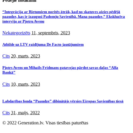
Pēdējie notikumi
“Integrācija ar Rietumiem noritēs ātrāk, kad no skatuves aizies pēdējā
paaudze, kas ir izaugusi Padomju Savienībā. Mana paaudze.” Ekskluzīva
intervija ar Pjotru Avenu
Nekategorizēts
11. septembris, 2023
Atbilde uz LTV raidījuma De Facto jautājumiem
Cits
20. marts, 2023
Pjotrs Avens un Mihails Fridmans gatavojas pārdot savas daļas “Alfa
Bankā”
Cits
10. marts, 2023
Labdarības fonda “Paaudze” dibinātājs vērsies Eiropas Savienības tiesā
Cits
31. maijs, 2022
© 2022 Generation.lv. Visas tiesības paturētas