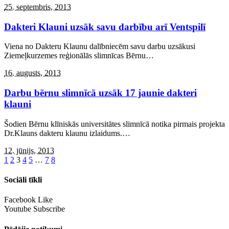
25. septembris, 2013
Dakteri Klauni uzsāk savu darbību arī Ventspilī
Viena no Dakteru Klaunu dalībniecēm savu darbu uzsākusi
Ziemeļkurzemes reģionālās slimnīcas Bērnu
…
16. augusts, 2013
Darbu bērnu slimnīcā uzsāk 17 jaunie dakteri
klauni
Šodien Bērnu klīniskās universitātes slimnīcā notika pirmais projekta
Dr.Klauns dakteru klaunu izlaidums.
…
12. jūnijs, 2013
1
2
3
4
5
…
7
8
Sociāli tīkli
Facebook
Like
Youtube
Subscribe