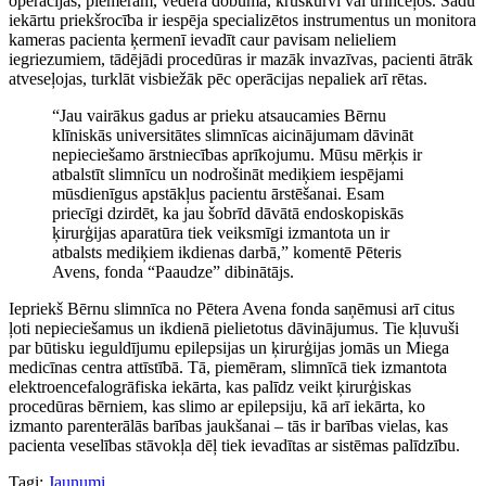
operācijas, piemēram, vēdera dobumā, krūškurvī vai urīnceļos. Šādu
iekārtu priekšrocība ir iespēja specializētos instrumentus un monitora
kameras pacienta ķermenī ievadīt caur pavisam nelieliem
iegriezumiem, tādējādi procedūras ir mazāk invazīvas, pacienti ātrāk
atveseļojas, turklāt visbiežāk pēc operācijas nepaliek arī rētas.
“Jau vairākus gadus ar prieku atsaucamies Bērnu
klīniskās universitātes slimnīcas aicinājumam dāvināt
nepieciešamo ārstniecības aprīkojumu. Mūsu mērķis ir
atbalstīt slimnīcu un nodrošināt mediķiem iespējami
mūsdienīgus apstākļus pacientu ārstēšanai. Esam
priecīgi dzirdēt, ka jau šobrīd dāvātā endoskopiskās
ķirurģijas aparatūra tiek veiksmīgi izmantota un ir
atbalsts mediķiem ikdienas darbā,” komentē Pēteris
Avens, fonda “Paaudze” dibinātājs.
Iepriekš Bērnu slimnīca no Pētera Avena fonda saņēmusi arī citus
ļoti nepieciešamus un ikdienā pielietotus dāvinājumus. Tie kļuvuši
par būtisku ieguldījumu epilepsijas un ķirurģijas jomās un Miega
medicīnas centra attīstībā. Tā, piemēram, slimnīcā tiek izmantota
elektroencefalogrāfiska iekārta, kas palīdz veikt ķirurģiskas
procedūras bērniem, kas slimo ar epilepsiju, kā arī iekārta, ko
izmanto parenterālās barības jaukšanai – tās ir barības vielas, kas
pacienta veselības stāvokļa dēļ tiek ievadītas ar sistēmas palīdzību.
Tagi:
Jaunumi