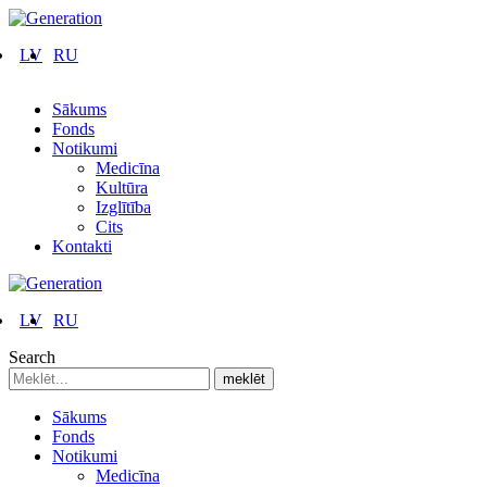
LV
RU
Sākums
Fonds
Notikumi
Medicīna
Kultūra
Izglītība
Cits
Kontakti
LV
RU
Search
Sākums
Fonds
Notikumi
Medicīna