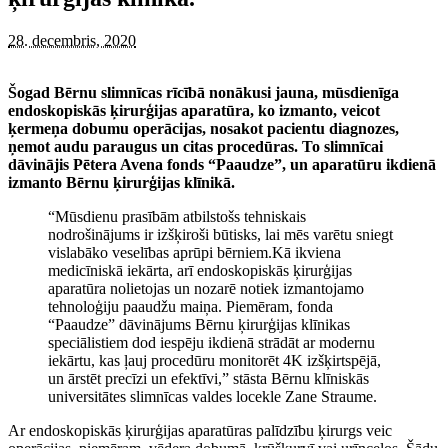
28. decembris, 2020
Šogad Bērnu slimnīcas rīcībā nonākusi jauna, mūsdienīga
endoskopiskās ķirurģijas aparatūra, ko izmanto, veicot
ķermeņa dobumu operācijas, nosakot pacientu diagnozes,
ņemot audu paraugus un citas procedūras. To slimnīcai
dāvinājis Pētera Avena fonds “Paaudze”, un aparatūru ikdienā
izmanto Bērnu ķirurģijas klīnikā.
“Mūsdienu prasībām atbilstošs tehniskais
nodrošinājums ir izšķiroši būtisks, lai mēs varētu sniegt
vislabāko veselības aprūpi bērniem.Kā ikviena
medicīniskā iekārta, arī endoskopiskās ķirurģijas
aparatūra nolietojas un nozarē notiek izmantojamo
tehnoloģiju paaudžu maiņa. Piemēram, fonda
“Paaudze” dāvinājums Bērnu ķirurģijas klīnikas
speciālistiem dod iespēju ikdienā strādāt ar modernu
iekārtu, kas ļauj procedūru monitorēt 4K izšķirtspējā,
un ārstēt precīzi un efektīvi,” stāsta Bērnu klīniskās
universitātes slimnīcas valdes locekle Zane Straume.
Ar endoskopiskās ķirurģijas aparatūras palīdzību ķirurgs veic