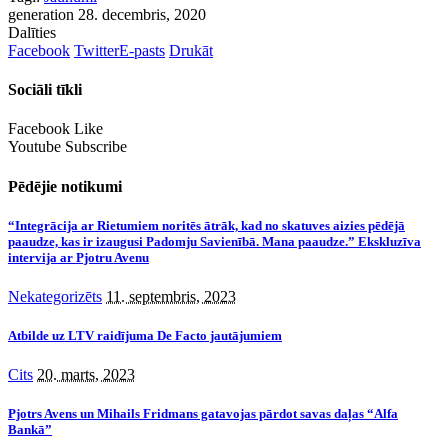
generation
28. decembris, 2020
Dalīties
Facebook
Twitter
E-pasts
Drukāt
Sociāli tīkli
Facebook
Like
Youtube
Subscribe
Pēdējie notikumi
“Integrācija ar Rietumiem noritēs ātrāk, kad no skatuves aizies pēdējā
paaudze, kas ir izaugusi Padomju Savienībā. Mana paaudze.” Ekskluzīva
intervija ar Pjotru Avenu
Nekategorizēts
11. septembris, 2023
Atbilde uz LTV raidījuma De Facto jautājumiem
Cits
20. marts, 2023
Pjotrs Avens un Mihails Fridmans gatavojas pārdot savas daļas “Alfa
Bankā”