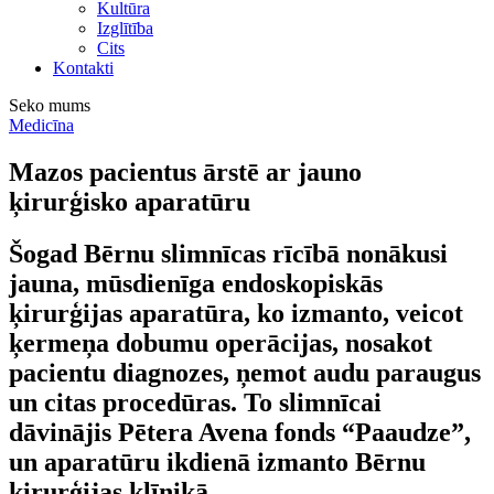
Kultūra
Izglītība
Cits
Kontakti
Seko mums
Medicīna
Mazos pacientus ārstē ar jauno
ķirurģisko aparatūru
Šogad Bērnu slimnīcas rīcībā nonākusi
jauna, mūsdienīga endoskopiskās
ķirurģijas aparatūra, ko izmanto, veicot
ķermeņa dobumu operācijas, nosakot
pacientu diagnozes, ņemot audu paraugus
un citas procedūras. To slimnīcai
dāvinājis Pētera Avena fonds “Paaudze”,
un aparatūru ikdienā izmanto Bērnu
ķirurģijas klīnikā.