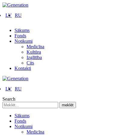
LV
RU
Sākums
Fonds
Notikumi
Medicīna
Kultūra
Izglītība
Cits
Kontakti
LV
RU
Search
Sākums
Fonds
Notikumi
Medicīna