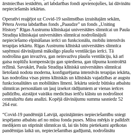
ārstniecības iestādēm, arī labdarības fondi apvienojušies, lai dāvinātu
nepieciešamās iekārtas.
Operatīvi reaģējot uz Covid-19 saslimstības izraisītajām sekām,
Pētera Avena labdarības fonds „Paaudze” un fonds „Uniting
History” Rīgas Austrumu klīniskajai universitātes slimnīcai un Paula
Stradiņa klīniskajai universitātes slimnīcai nodrošinājuši
nepieciešamo elpināšanas ierīci un funkcionālu, mobilu intensīvās
terapijas iekārtu. Rīgas Austrumu klīniskā universitātes slimnīca
saņēmusi dāvinājumā mākslīgo plaušu ventilācijas ierīci. Tā
nodrošina gan invazīvu, gan neinvazīvu plaušu ventilāciju, kā arī
gaisa noplūžu kompensāciju gan spiediena, gan tilpuma kontrolētā
režīmā. Savukārt, Paula Stradiņa klīniskā universitātes slimnīcai
lietošanā nodota moderna, konfigurējama intensīvās terapijas iekārta,
kas nodrošina visas pirms klīniskās un klīniskās vajadzības ar augstu
funkcionalitātes un mobilitātes līmeni. Iekārta sniedz būtisku atbalstu
slimnīcas personālam un ļauj izsekot rādījumiem ar vienas ierīces
palīdzību, aizstājot vairāku medicīnas ierīču klāstu un nodrošinot
centralizētu datu analīzi. Kopējā dāvinājumu summa sasniedz 52
264 eur.
“Covid-19 pandēmijā Latvijā, apzinājāmies nepieciešamību sniegt
iespējamo atbalstu arī no mūsu fonda puses. Mūsu mērķis ir palīdzēt
mediķiem un stiprināt slimnīcas tā, lai tās būtu pietiekami aprīkotas
pandēmijas laikā un, nepieciešamības gadījumā, nodrošinātu