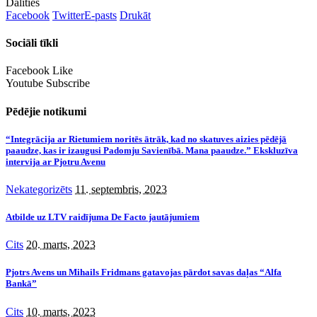
Dalīties
Facebook
Twitter
E-pasts
Drukāt
Sociāli tīkli
Facebook
Like
Youtube
Subscribe
Pēdējie notikumi
“Integrācija ar Rietumiem noritēs ātrāk, kad no skatuves aizies pēdējā
paaudze, kas ir izaugusi Padomju Savienībā. Mana paaudze.” Ekskluzīva
intervija ar Pjotru Avenu
Nekategorizēts
11. septembris, 2023
Atbilde uz LTV raidījuma De Facto jautājumiem
Cits
20. marts, 2023
Pjotrs Avens un Mihails Fridmans gatavojas pārdot savas daļas “Alfa
Bankā”
Cits
10. marts, 2023