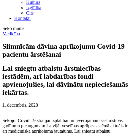
Kultūra
Izglītība
Cits
Kontakti
Seko mums
Medicīna
Slimnīcām dāvina aprīkojumu Covid-19
pacientu ārstēšanai
Lai sniegtu atbalstu ārstniecības
iestādēm, arī labdarības fondi
apvienojušies, lai dāvinātu nepieciešamās
iekārtas.
1. decembris, 2020
Sekojot Covid-19 straujai izplatībai un ievērojamam saslimstības
gadījumu pieaugumam Latvijā, veselības aprūpes sistēmā aktuāls ir
arī medicīniskā aprīkojuma jautājums. Lai sniegtu atbalstu