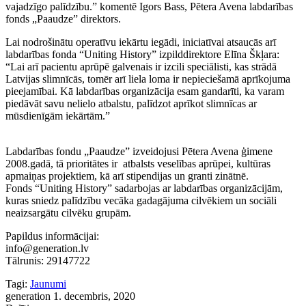
vajadzīgo palīdzību.” komentē Igors Bass, Pētera Avena labdarības
fonds „Paaudze” direktors.
Lai nodrošinātu operatīvu iekārtu iegādi, iniciatīvai atsaucās arī
labdarības fonda “Uniting History” izpilddirektore Elīna Škļara:
“Lai arī pacientu aprūpē galvenais ir izcili speciālisti, kas strādā
Latvijas slimnīcās, tomēr arī liela loma ir nepieciešamā aprīkojuma
pieejamībai. Kā labdarības organizācija esam gandarīti, ka varam
piedāvāt savu nelielo atbalstu, palīdzot aprīkot slimnīcas ar
mūsdienīgām iekārtām.”
Labdarības fondu „Paaudze” izveidojusi Pētera Avena ģimene
2008.gadā, tā prioritātes ir atbalsts veselības aprūpei, kultūras
apmaiņas projektiem, kā arī stipendijas un granti zinātnē.
Fonds “Uniting History” sadarbojas ar labdarības organizācijām,
kuras sniedz palīdzību vecāka gadagājuma cilvēkiem un sociāli
neaizsargātu cilvēku grupām.
Papildus informācijai:
info@generation.lv
Tālrunis: 29147722
Tagi:
Jaunumi
generation
1. decembris, 2020